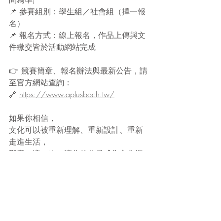
📌 參賽組別：學生組／社會組（擇一報
名）
📌 報名方式：線上報名，作品上傳與文
件繳交皆於活動網站完成
👉 競賽簡章、報名辦法與最新公告，請
至官方網站查詢：
🔗 
https://www.aplusboch.tw/
如果你相信，
文化可以被重新理解、重新設計、重新
走進生活，
那麼，這一次，讓你的作品成為文化資
產走向未來的重要推力。
留言