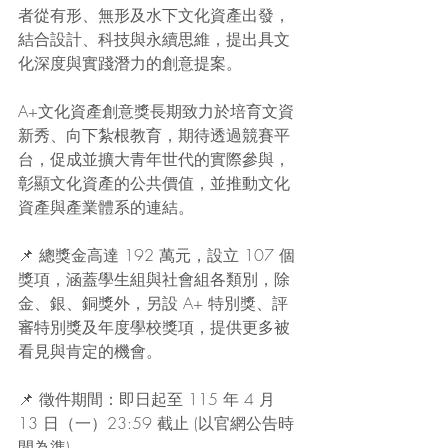
者從有形、無形及水下文化資產出發，
結合設計、科技與永續思維，提出具文
化深度與實踐潛力的創意提案。
A+文化資產創意獎長期致力於培育文資
新秀、向下紮根教育，期待透過競賽平
台，促成並擴大青年世代的實際參與，
彰顯文化資產的公共價值，並推動文化
資產與產業體系的連結。
📌 總獎金高達 192 萬元，設立 107 個
獎項，涵蓋學生組與社會組各類別，除
金、銀、銅獎外，另設 A+ 特別獎、評
審特別獎及年度學校獎項，提供更多被
看見與肯定的機會。
📌 徵件期間：即日起至 115 年 4 月 
13 日（一）23:59 截止 (以官網公告時
間為準)