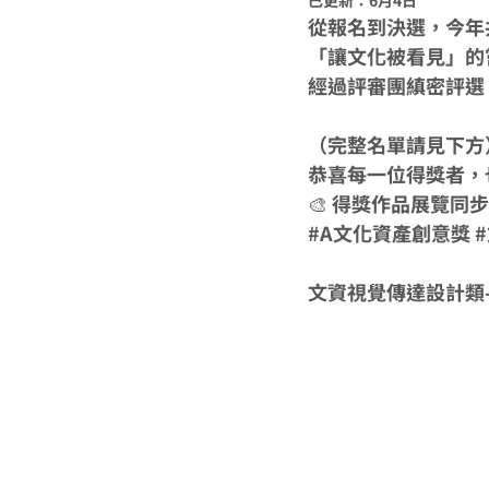
已更新：
6月4日
從報名到決選，今年
「讓文化被看見」的
經過評審團縝密評選
（完整名單請見下方
恭喜每一位得獎者，
🎨 得獎作品展覽
#A文化資產創意獎
文資視覺傳達設計類